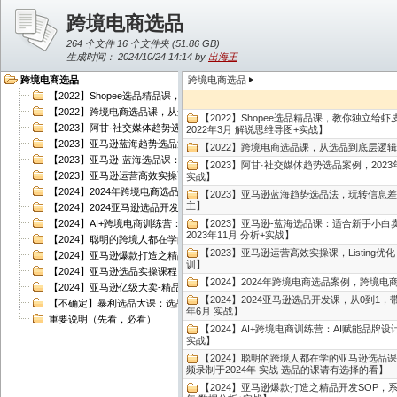
跨境电商选品
264 个文件 16 个文件夹 (
51.86 GB
)
生成时间： 2024/10/24 14:14 by
出海王
跨境电商选品
跨境电商选品
【2022】Shopee选品精品课，教你独立给虾皮店铺选品，能够独立打理虾皮店铺【C
【2022】跨境电商选品课，从选品到底层逻辑到实战【Chuhai5.com验证：视频录制
【2022】Shopee选品精品课，教你独立给虾
【2023】阿甘·社交媒体趋势选品案例，2023年Pinterest趋势数据分析【Chuhai
2022年3月 解说思维导图+实战】
【2023】亚马逊蓝海趋势选品法，玩转信息差，成功快速套利【Chuhai5.com验
【2022】跨境电商选品课，从选品到底层逻辑到实
【2023】亚马逊-蓝海选品课：适合新手小白卖家，让你轻松日出几十单小爆款产品【Ch
【2023】阿甘·社交媒体趋势选品案例，2023年Pi
【2023】亚马逊运营高效实操课，Listing优化，选品思路【Chuhai5.com验
实战】
【2024】2024年跨境电商选品案例，跨境电商利基选品【Chuhai5.com验证：视
【2023】亚马逊蓝海趋势选品法，玩转信息差，成
主】
【2024】2024亚马逊选品开发课，从0到1，带给你全面丰富的亚马逊选品知识【Chu
【2024】AI+跨境电商训练营：AI赋能品牌设计，从选品到市场定位实战【Chuhai5
【2023】亚马逊-蓝海选品课：适合新手小白卖
2023年11月 分析+实战】
【2024】聪明的跨境人都在学的亚马逊选品课，每天10分钟，让你从0成长为产品开发
【2023】亚马逊运营高效实操课，Listing优
【2024】亚马逊爆款打造之精品开发SOP，系统化洞察亚马逊精品选品全流程【Chuh
训】
【2024】亚马逊选品实操课程，快速掌握亚马逊选品的技巧，覆盖亚马逊选品所有渠道【
【2024】2024年跨境电商选品案例，跨境电商利
【2024】亚马逊亿级大卖-精品选品内训专场，亿级卖家分享选品成功之道【Chuhai
【2024】2024亚马逊选品开发课，从0到1，
【不确定】暴利选品大课：选品决定成败，教你多种大爆款选品方法【Chuhai5.c
年6月 实战】
重要说明（先看，必看）
【2024】AI+跨境电商训练营：AI赋能品牌设
实战】
【2024】聪明的跨境人都在学的亚马逊选品课，
频录制于2024年 实战 选品的课请有选择的看】
【2024】亚马逊爆款打造之精品开发SOP，系统