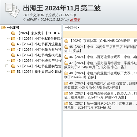
出海王 2024年11月第二波
143 个文件 10 个文件夹 (
12.05 GB
)
生成时间： 2024/11/2 12:24 by
出海王
~小红书
~小红书
【2024】京东快车【CHUHAI5.COM验证：视频录制于2024年4月 实战+解说】
45【2024】小红书&闲鱼开店从开店上架到精通推广，电商管理课【CHUHAI5.C
【2024】京东快车【CHUHAI5.COM验证：
46【2024】小红书百万流量变现课，小红书电商教程下载【CHUHAI5.COM验证
45【2024】小红书&闲鱼开店从开店上架到精通
47【2024】小红书暴力起号特训营，掌握小红书起号的底层逻辑，十个帖真有可能会爆
为主+实战】
48【2024】小红书商业模式变现线下大课，11位博主操盘手联合同台分享，录音+字幕
46【2024】小红书百万流量变现课，小红书电商
49【2024】小红书虚拟产品+自动发货，赚睡后收入实在太爽了【CHUHAI5.CO
47【2024】小红书暴力起号特训营，掌握小
50【2024】小红书直播实战营，跑步入场，打造专属你的直播话术框架，手把手教你做
频录制于2024年10月 飞书文档 小心广告】
51【2024】新手如何从0-1玩转小红书店铺，无需囤货、无需出镜，可在家低成本运营
48【2024】小红书商业模式变现线下大课，1
制于2024年9月 音频】
49【2024】小红书虚拟产品+自动发货，赚睡后
影音播放 不然可能不清晰 实战+解说】
50【2024】小红书直播实战营，跑步入场，
证：视频录制于2024年7月 解说PPT为主】
51【2024】新手如何从0-1玩转小红书店铺
频录制于2024年3月 实战+解说】