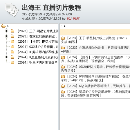
出海王 直播切片教程
315 个文件 29 个文件夹 (
20.07 GB
)
生成时间： 2025/7/24 12:23 by
风之暇想
5
5
【2023】王子·明星切片线上训练营（2023），和明星一起拿红利，让明星为我
【2023】在家就能做的副业：抖音短视频切片，时间自由，大众的抖音创业项目
【2023】王子·明星切片线上训练营（202
【2024】【推荐】IP切片剪辑运营陪跑课，3大培训体系，账号运营 剪辑实操 
实战+解说】
【2024】0基础IP切片剪辑，轻松学会视频剪辑，新人玩转视频剪辑【验证：最新
【2023】在家就能做的副业：抖音短视频切
+解说】
【2024】IP剪辑师内部课程(挂车视频)，张兰电商IP切片带货培训，教你如何
【2024】K总直播切片最新玩法，无脑操作，躺着挣钱【验证：最新视频录制于24
【2024】【推荐】IP切片剪辑运营陪跑课，
月，实战+直播解说，课程很全，很细】
【2024】明星IP切片带货爆单营，0基础搞定IP切片带货短视频【验证：最新
【2024】0基础IP切片剪辑，轻松学会视频
告有点多】
【2024】IP剪辑师内部课程(挂车视频)，
录制于24年12月，实战+解说】
【2024】K总直播切片最新玩法，无脑操作，
【2024】明星IP切片带货爆单营，0基础搞
课，普遍都在说割韭菜厉害】